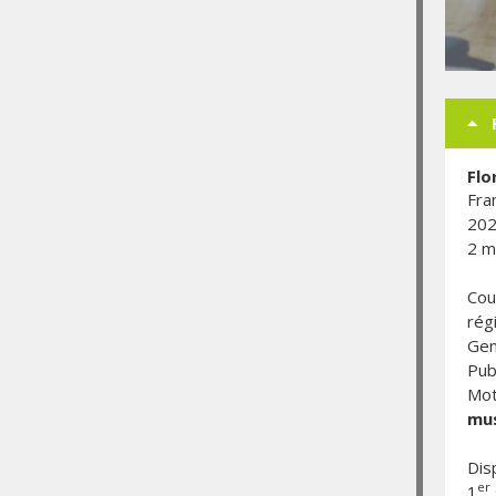
Flo
Fra
20
2 m
Cou
rég
Gen
Publ
Mot
mu
Dis
er
1