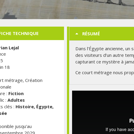
FICHE TECHNIQUE
RÉSUMÉ
rian Lejal
Dans l’Égypte ancienne, un s
nce
des visiteurs d’un autre tem
25
capturant ce mystère à jama
in 18
Ce court métrage nous propo
rt métrage, Création
ionale
re :
Fiction
ic :
Adultes
s clés :
Histoire, Égypte,
sée
ponible jusqu’au
septembre 2029