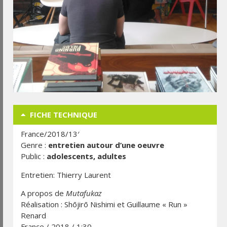
FICHE TECHNIQUE
France/2018/13′
Genre :
entretien autour d’une oeuvre
Public :
adolescents, adultes
Entretien: Thierry Laurent
A propos de
Mutafukaz
Réalisation : Shōjirō Nishimi et Guillaume « Run »
Renard
France / 2018 / 1:30